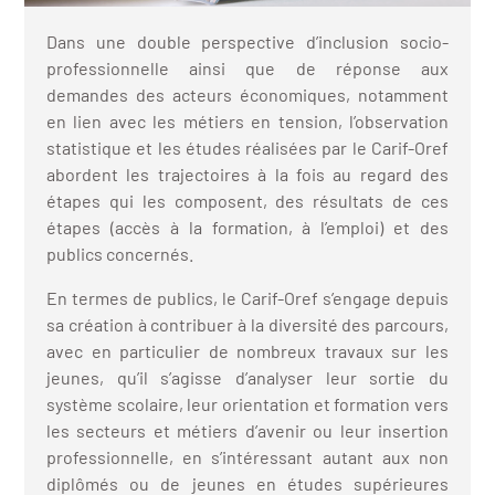
iers
Dans une double perspective d’inclusion socio-
métiers en
professionnelle ainsi que de réponse aux
demandes des acteurs économiques, notamment
en lien avec les métiers en tension, l’observation
métiers et
statistique et les études réalisées par le Carif-Oref
'Economie
abordent les trajectoires à la fois au regard des
re (ESS)
étapes qui les composent, des résultats de ces
étapes (accès à la formation, à l’emploi) et des
information ou
publics concernés.
ecteur sanitaire
nt
En termes de publics, le Carif-Oref s’engage depuis
sa création à contribuer à la diversité des parcours,
avec en particulier de nombreux travaux sur les
Industrie
jeunes, qu’il s’agisse d’analyser leur sortie du
système scolaire, leur orientation et formation vers
loi-formation
les secteurs et métiers d’avenir ou leur insertion
professionnelle, en s’intéressant autant aux non
diplômés ou de jeunes en études supérieures