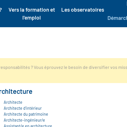
?
Vers la formation et
Les observatoires
l'emploi
Démarc
esponsabilités ? Vous éprouvez le besoin de diversifier vos mis
rchitecture
Architecte
Architecte d'intérieur
Architecte du patrimoine
Architecte-ingénieur/e
Assistant/e en architecture