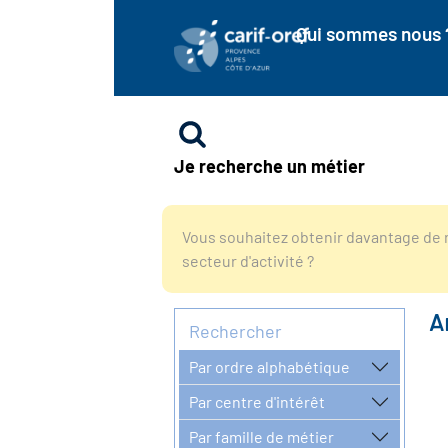
Qui sommes nous 
Je recherche un métier
Vous souhaitez obtenir davantage de r
secteur d'activité ?
A
Rechercher
Par ordre alphabétique
Par centre d'intérêt
Par famille de métier