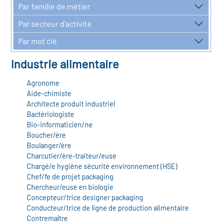
r les métiers
Par famille de métier
oire des métiers en
Par secteur d'activité
r
Par mot clé
Industrie alimentaire
fres clés métiers et
oire de l'Economie
s
Agronome
et Solidaire (ESS)
Aide-chimiste
Architecte produit industriel
un lieu d'information ou
Bactériologiste
oire du secteur sanitaire
Bio-informaticien/ne
mpagnement
Boucher/ère
Boulanger/ère
Charcutier/ère-traiteur/euse
oire de l'Industrie
Chargé/e hygiène sécurité environnement (HSE)
Chef/fe de projet packaging
Chercheur/euse en biologie
toire emploi-formation
Concepteur/trice designer packaging
Conducteur/trice de ligne de production alimentaire
icap
Contremaître