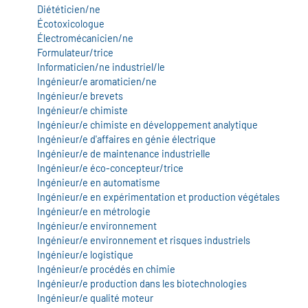
Diététicien/ne
vatoire des transitions
Écotoxicologue
Électromécanicien/ne
s de construction)
Formulateur/trice
Informaticien/ne industriel/le
Ingénieur/e aromaticien/ne
vatoire des secteurs
(en
Ingénieur/e brevets
Ingénieur/e chimiste
 construction)
Ingénieur/e chimiste en développement analytique
Ingénieur/e d'affaires en génie électrique
Ingénieur/e de maintenance industrielle
Ingénieur/e éco-concepteur/trice
Ingénieur/e en automatisme
Ingénieur/e en expérimentation et production végétales
Ingénieur/e en métrologie
Ingénieur/e environnement
Ingénieur/e environnement et risques industriels
Ingénieur/e logistique
Ingénieur/e procédés en chimie
Ingénieur/e production dans les biotechnologies
Ingénieur/e qualité moteur